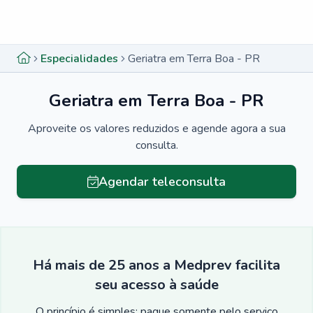
Menu lateral
Menu lateral
Especialidades
Geriatra em Terra Boa - PR
Geriatra em Terra Boa - PR
Aproveite os valores reduzidos e agende agora a sua
consulta.
Agendar teleconsulta
Há mais de 25 anos a Medprev facilita
seu acesso à saúde
O princípio é simples: pague somente pelo serviço