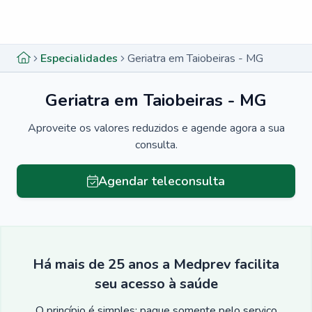
Menu lateral
Menu lateral
Especialidades
Geriatra em Taiobeiras - MG
Geriatra em Taiobeiras - MG
Aproveite os valores reduzidos e agende agora a sua
consulta.
Agendar teleconsulta
Há mais de 25 anos a Medprev facilita
seu acesso à saúde
O princípio é simples: pague somente pelo serviço