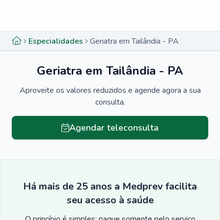
Menu lateral
Menu lateral
Especialidades
Geriatra em Tailândia - PA
Geriatra em Tailândia - PA
Aproveite os valores reduzidos e agende agora a sua
consulta.
Agendar teleconsulta
Há mais de 25 anos a Medprev facilita
seu acesso à saúde
O princípio é simples: pague somente pelo serviço