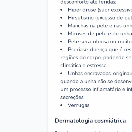
desconforto até feridas;
Hiperidrose (suor excessivo
Hirsutismo (excesso de pel
Manchas na pele e nas unh
Micoses de pele e de unha
Pele seca, oleosa ou muito 
Psoríase: doença que é re
regiões do corpo, podendo se
climática e estresse;
Unhas encravadas, origina
quando a unha não se desenvo
um processo inflamatório e i
secreções;
Verrugas.
Dermatologia cosmiátrica