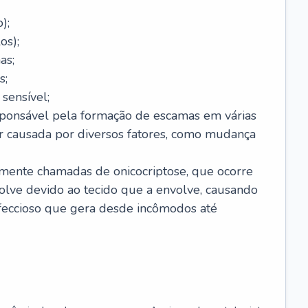
);
os);
as;
s;
sensível;
sponsável pela formação de escamas em várias
r causada por diversos fatores, como mudança
lmente chamadas de onicocriptose, que ocorre
lve devido ao tecido que a envolve, causando
nfeccioso que gera desde incômodos até