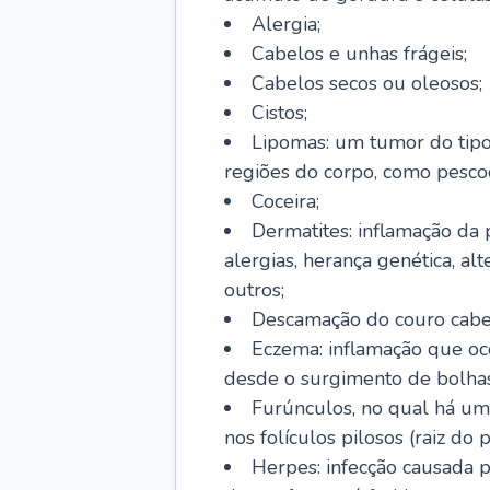
Alergia;
Cabelos e unhas frágeis;
Cabelos secos ou oleosos;
Cistos;
Lipomas: um tumor do tip
regiões do corpo, como pescoç
Coceira;
Dermatites: inflamação da 
alergias, herança genética, al
outros;
Descamação do couro cabel
Eczema: inflamação que oc
desde o surgimento de bolhas
Furúnculos, no qual há um
nos folículos pilosos (raiz do
Herpes: infecção causada 