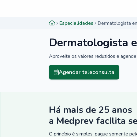
Menu lateral
Menu lateral
Especialidades
Dermatologista em
Dermatologista e
Aproveite os valores reduzidos e agende 
Agendar teleconsulta
Há mais de 25 anos
a Medprev facilita s
O princípio é simples: pague somente pelo