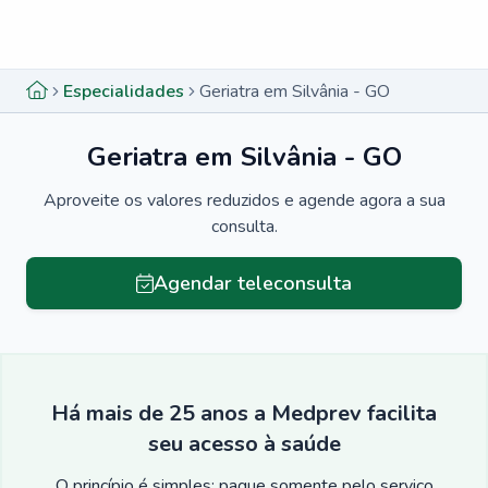
Menu lateral
Menu lateral
Especialidades
Geriatra em Silvânia - GO
Geriatra em Silvânia - GO
Aproveite os valores reduzidos e agende agora a sua
consulta.
Agendar teleconsulta
Há mais de 25 anos a Medprev facilita
seu acesso à saúde
O princípio é simples: pague somente pelo serviço