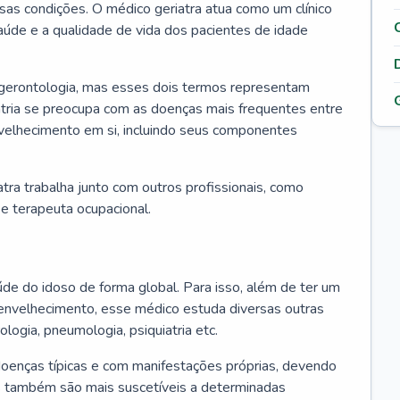
ssas condições. O médico geriatra atua como um clínico
úde e a qualidade de vida dos pacientes de idade
 gerontologia, mas esses dois termos representam
iatria se preocupa com as doenças mais frequentes entre
nvelhecimento em si, incluindo seus componentes
atra trabalha junto com outros profissionais, como
a e terapeuta ocupacional.
úde do idoso de forma global. Para isso, além de ter um
nvelhecimento, esse médico estuda diversas outras
ologia, pneumologia, psiquiatria etc.
oenças típicas e com manifestações próprias, devendo
os também são mais suscetíveis a determinadas