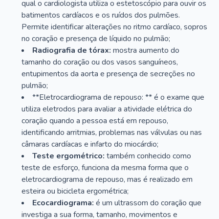
qual o cardiologista utiliza o estetoscópio para ouvir os
batimentos cardíacos e os ruídos dos pulmões.
Permite identificar alterações no ritmo cardíaco, sopros
no coração e presença de líquido no pulmão;
Radiografia de tórax:
mostra aumento do
tamanho do coração ou dos vasos sanguíneos,
entupimentos da aorta e presença de secreções no
pulmão;
**Eletrocardiograma de repouso: ** é o exame que
utiliza eletrodos para avaliar a atividade elétrica do
coração quando a pessoa está em repouso,
identificando arritmias, problemas nas válvulas ou nas
câmaras cardíacas e infarto do miocárdio;
Teste ergométrico:
também conhecido como
teste de esforço, funciona da mesma forma que o
eletrocardiograma de repouso, mas é realizado em
esteira ou bicicleta ergométrica;
Ecocardiograma:
é um ultrassom do coração que
investiga a sua forma, tamanho, movimentos e