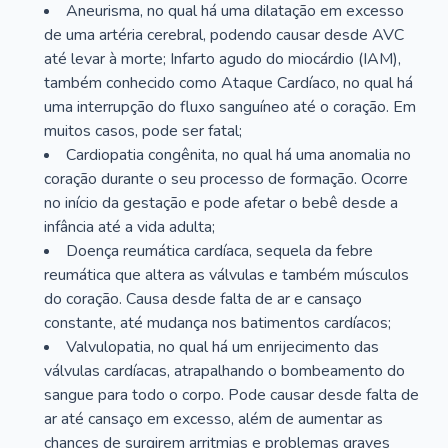
Aneurisma, no qual há uma dilatação em excesso
de uma artéria cerebral, podendo causar desde AVC
até levar à morte; Infarto agudo do miocárdio (IAM),
também conhecido como Ataque Cardíaco, no qual há
uma interrupção do fluxo sanguíneo até o coração. Em
muitos casos, pode ser fatal;
Cardiopatia congênita, no qual há uma anomalia no
coração durante o seu processo de formação. Ocorre
no início da gestação e pode afetar o bebê desde a
infância até a vida adulta;
Doença reumática cardíaca, sequela da febre
reumática que altera as válvulas e também músculos
do coração. Causa desde falta de ar e cansaço
constante, até mudança nos batimentos cardíacos;
Valvulopatia, no qual há um enrijecimento das
válvulas cardíacas, atrapalhando o bombeamento do
sangue para todo o corpo. Pode causar desde falta de
ar até cansaço em excesso, além de aumentar as
chances de surgirem arritmias e problemas graves