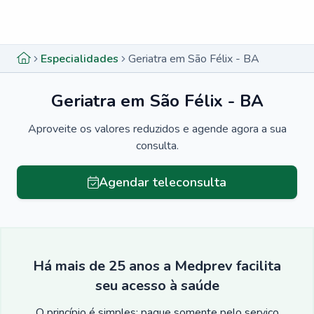
Menu lateral
Menu lateral
Especialidades
Geriatra em São Félix - BA
Geriatra em São Félix - BA
Aproveite os valores reduzidos e agende agora a sua
consulta.
Agendar teleconsulta
Há mais de 25 anos a Medprev facilita
seu acesso à saúde
O princípio é simples: pague somente pelo serviço