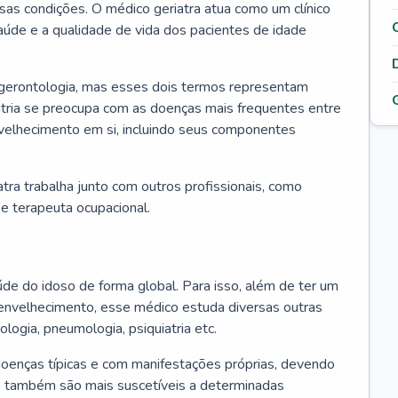
ssas condições. O médico geriatra atua como um clínico
úde e a qualidade de vida dos pacientes de idade
 gerontologia, mas esses dois termos representam
iatria se preocupa com as doenças mais frequentes entre
nvelhecimento em si, incluindo seus componentes
atra trabalha junto com outros profissionais, como
a e terapeuta ocupacional.
úde do idoso de forma global. Para isso, além de ter um
nvelhecimento, esse médico estuda diversas outras
ologia, pneumologia, psiquiatria etc.
oenças típicas e com manifestações próprias, devendo
os também são mais suscetíveis a determinadas