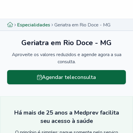
Menu lateral
Menu lateral
Especialidades
Geriatra em Rio Doce - MG
Geriatra em Rio Doce - MG
Aproveite os valores reduzidos e agende agora a sua
consulta.
Agendar teleconsulta
Há mais de 25 anos a Medprev facilita
seu acesso à saúde
O princípio é simples: pague somente pelo serviço