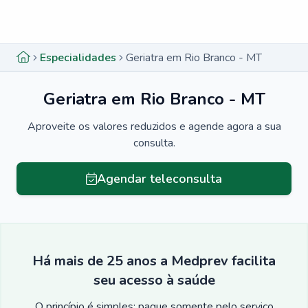
Menu lateral
Menu lateral
Especialidades
Geriatra em Rio Branco - MT
Geriatra em Rio Branco - MT
Aproveite os valores reduzidos e agende agora a sua
consulta.
Agendar teleconsulta
Há mais de 25 anos a Medprev facilita
seu acesso à saúde
O princípio é simples: pague somente pelo serviço