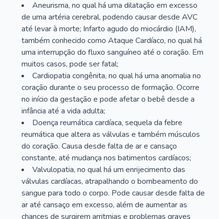
Aneurisma, no qual há uma dilatação em excesso
de uma artéria cerebral, podendo causar desde AVC
até levar à morte; Infarto agudo do miocárdio (IAM),
também conhecido como Ataque Cardíaco, no qual há
uma interrupção do fluxo sanguíneo até o coração. Em
muitos casos, pode ser fatal;
Cardiopatia congênita, no qual há uma anomalia no
coração durante o seu processo de formação. Ocorre
no início da gestação e pode afetar o bebê desde a
infância até a vida adulta;
Doença reumática cardíaca, sequela da febre
reumática que altera as válvulas e também músculos
do coração. Causa desde falta de ar e cansaço
constante, até mudança nos batimentos cardíacos;
Valvulopatia, no qual há um enrijecimento das
válvulas cardíacas, atrapalhando o bombeamento do
sangue para todo o corpo. Pode causar desde falta de
ar até cansaço em excesso, além de aumentar as
chances de surgirem arritmias e problemas graves