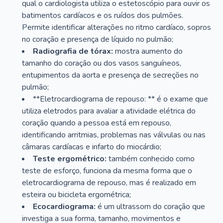
qual o cardiologista utiliza o estetoscópio para ouvir os
batimentos cardíacos e os ruídos dos pulmões.
Permite identificar alterações no ritmo cardíaco, sopros
no coração e presença de líquido no pulmão;
Radiografia de tórax:
mostra aumento do
tamanho do coração ou dos vasos sanguíneos,
entupimentos da aorta e presença de secreções no
pulmão;
**Eletrocardiograma de repouso: ** é o exame que
utiliza eletrodos para avaliar a atividade elétrica do
coração quando a pessoa está em repouso,
identificando arritmias, problemas nas válvulas ou nas
câmaras cardíacas e infarto do miocárdio;
Teste ergométrico:
também conhecido como
teste de esforço, funciona da mesma forma que o
eletrocardiograma de repouso, mas é realizado em
esteira ou bicicleta ergométrica;
Ecocardiograma:
é um ultrassom do coração que
investiga a sua forma, tamanho, movimentos e