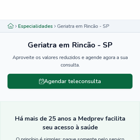
Menu lateral
Menu lateral
Especialidades
Geriatra em Rincão - SP
Geriatra em Rincão - SP
Aproveite os valores reduzidos e agende agora a sua
consulta.
Agendar teleconsulta
Há mais de 25 anos a Medprev facilita
seu acesso à saúde
O princípio é simples: pague somente pelo serviço