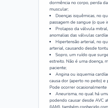
dormência no corpo, perda da 
muscular;
Doenças isquêmicas, no qua
passagem de sangue (o que inc
Prolapso da válvula mitra
anomalias das válvulas cardíac
Hipertensão arterial, no q
arterial, causando desde tontu
Sopro, um ruído que surg
estreito. Não é uma doença, m
paciente;
Angina ou isquemia cardía
causa dor (aperto no peito) e
Pode ocorrer ocasionalmente 
Aneurisma, no qual há uma
podendo causar desde AVC até
(IAM), também conhecido com