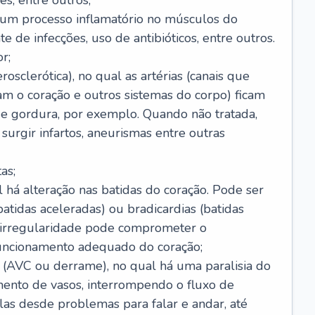
s, entre outros;
e um processo inflamatório no músculos do
e de infecções, uso de antibióticos, entre outros.
r;
rosclerótica), no qual as artérias (canais que
m o coração e outros sistemas do corpo) ficam
de gordura, por exemplo. Quando não tratada,
urgir infartos, aneurismas entre outras
as;
l há alteração nas batidas do coração. Pode ser
atidas aceleradas) ou bradicardias (batidas
a irregularidade pode comprometer o
ncionamento adequado do coração;
 (AVC ou derrame), no qual há uma paralisia do
ento de vasos, interrompendo o fluxo de
as desde problemas para falar e andar, até