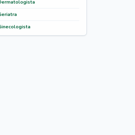
Dermatologista
Geriatra
Ginecologista