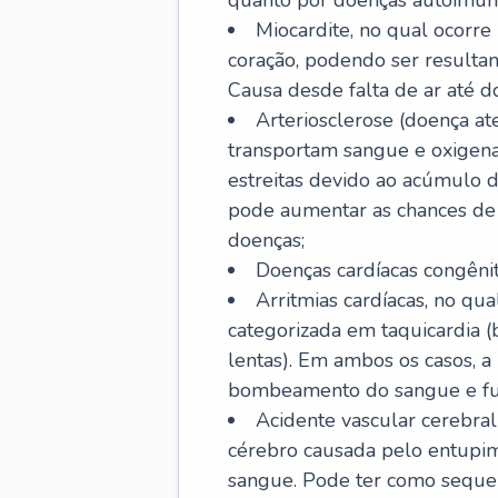
quanto por doenças autoimune
Miocardite, no qual ocorr
coração, podendo ser resultant
Causa desde falta de ar até do
Arteriosclerose (doença ate
transportam sangue e oxigena
estreitas devido ao acúmulo 
pode aumentar as chances de s
doenças;
Doenças cardíacas congênit
Arritmias cardíacas, no qua
categorizada em taquicardia (b
lentas). Em ambos os casos, 
bombeamento do sangue e fu
Acidente vascular cerebral
cérebro causada pelo entupim
sangue. Pode ter como sequel