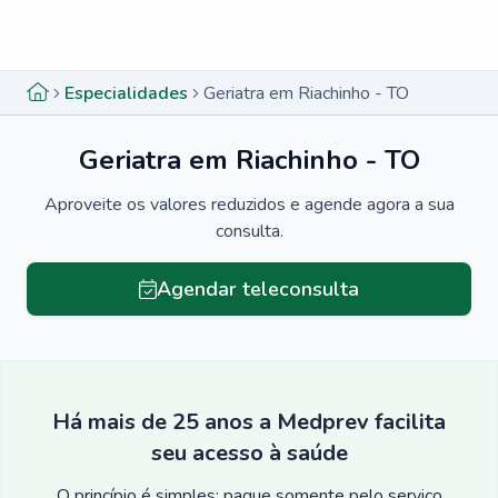
Menu lateral
Menu lateral
Especialidades
Geriatra em Riachinho - TO
Geriatra em Riachinho - TO
Aproveite os valores reduzidos e agende agora a sua
consulta.
Agendar teleconsulta
Há mais de 25 anos a Medprev facilita
seu acesso à saúde
O princípio é simples: pague somente pelo serviço