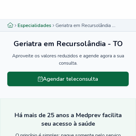
Menu lateral
Menu lateral
Especialidades
Geriatra em Recursolândia - TO
Geriatra em Recursolândia - TO
Aproveite os valores reduzidos e agende agora a sua
consulta.
Agendar teleconsulta
Há mais de 25 anos a Medprev facilita
seu acesso à saúde
O princípio é simples: pague somente pelo serviço