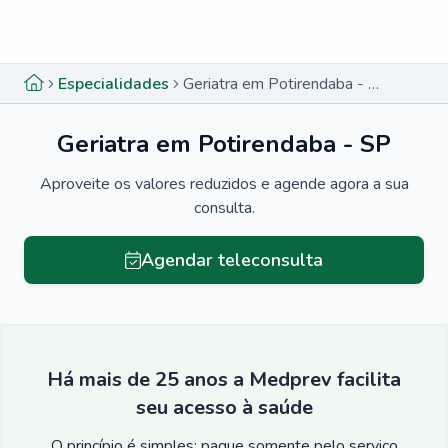
Menu lateral
Menu lateral
Especialidades
Geriatra em Potirendaba - SP
Geriatra em Potirendaba - SP
Aproveite os valores reduzidos e agende agora a sua
consulta.
Agendar teleconsulta
Há mais de 25 anos a Medprev facilita
seu acesso à saúde
O princípio é simples: pague somente pelo serviço