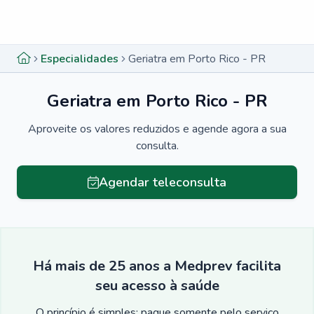
Menu lateral
Menu lateral
Especialidades
Geriatra em Porto Rico - PR
Geriatra em Porto Rico - PR
Aproveite os valores reduzidos e agende agora a sua
consulta.
Agendar teleconsulta
Há mais de 25 anos a Medprev facilita
seu acesso à saúde
O princípio é simples: pague somente pelo serviço