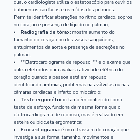
qual o cardiologista utiliza o estetoscópio para ouvir os
batimentos cardíacos e os ruídos dos pulmões.
Permite identificar alterações no ritmo cardíaco, sopros
no coração e presença de líquido no pulmão;
Radiografia de tórax:
mostra aumento do
tamanho do coração ou dos vasos sanguíneos,
entupimentos da aorta e presença de secreções no
pulmão;
**Eletrocardiograma de repouso: ** é o exame que
utiliza eletrodos para avaliar a atividade elétrica do
coração quando a pessoa está em repouso,
identificando arritmias, problemas nas válvulas ou nas
câmaras cardíacas e infarto do miocárdio;
Teste ergométrico:
também conhecido como
teste de esforço, funciona da mesma forma que o
eletrocardiograma de repouso, mas é realizado em
esteira ou bicicleta ergométrica;
Ecocardiograma:
é um ultrassom do coração que
investiga a sua forma, tamanho, movimentos e