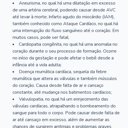
Aneurisma, no qual há uma dilatação em excesso
de uma artéria cerebral, podendo causar desde AVC
até levar à morte; Infarto agudo do miocárdio (IAM),
também conhecido como Ataque Cardíaco, no qual há
uma interrupção do fluxo sanguíneo até o coração. Em
muitos casos, pode ser fatal;
Cardiopatia congênita, no qual há uma anomalia no
coração durante o seu processo de formação. Ocorre
no início da gestação e pode afetar o bebê desde a
infância até a vida adulta;
Doença reumática cardíaca, sequela da febre
reumática que altera as válvulas e também músculos
do coração. Causa desde falta de ar e cansaço
constante, até mudança nos batimentos cardíacos;
Valvulopatia, no qual há um enrijecimento das
válvulas cardíacas, atrapalhando o bombeamento do
sangue para todo o corpo. Pode causar desde falta de
ar até cansaço em excesso, além de aumentar as
chances de surgirem arritmias e problemas graves