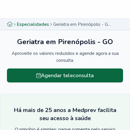
Menu lateral
Menu lateral
Especialidades
Geriatra em Pirenópolis - GO
Geriatra em Pirenópolis - GO
Aproveite os valores reduzidos e agende agora a sua
consulta.
Agendar teleconsulta
Há mais de 25 anos a Medprev facilita
seu acesso à saúde
O princípio é simples: pague somente pelo serviço