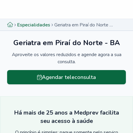
Menu lateral
Menu lateral
Especialidades
Geriatra em Piraí do Norte - BA
Geriatra em Piraí do Norte - BA
Aproveite os valores reduzidos e agende agora a sua
consulta.
Agendar teleconsulta
Há mais de 25 anos a Medprev facilita
seu acesso à saúde
O princípio é simples: pague somente pelo serviço