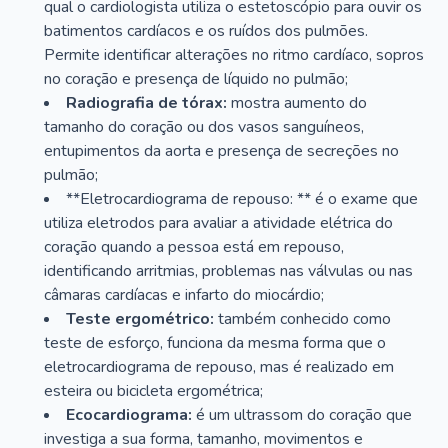
qual o cardiologista utiliza o estetoscópio para ouvir os
batimentos cardíacos e os ruídos dos pulmões.
Permite identificar alterações no ritmo cardíaco, sopros
no coração e presença de líquido no pulmão;
Radiografia de tórax:
mostra aumento do
tamanho do coração ou dos vasos sanguíneos,
entupimentos da aorta e presença de secreções no
pulmão;
**Eletrocardiograma de repouso: ** é o exame que
utiliza eletrodos para avaliar a atividade elétrica do
coração quando a pessoa está em repouso,
identificando arritmias, problemas nas válvulas ou nas
câmaras cardíacas e infarto do miocárdio;
Teste ergométrico:
também conhecido como
teste de esforço, funciona da mesma forma que o
eletrocardiograma de repouso, mas é realizado em
esteira ou bicicleta ergométrica;
Ecocardiograma:
é um ultrassom do coração que
investiga a sua forma, tamanho, movimentos e