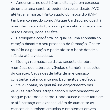
Aneurisma, no qual há uma dilatação em excesso
de uma artéria cerebral, podendo causar desde AVC
até levar à morte; Infarto agudo do miocárdio (IAM),
também conhecido como Ataque Cardíaco, no qual há
uma interrupção do fluxo sanguíneo até o coração. Em
muitos casos, pode ser fatal;
Cardiopatia congênita, no qual há uma anomalia no
coração durante o seu processo de formação. Ocorre
no início da gestação e pode afetar o bebê desde a
infância até a vida adulta;
Doença reumática cardíaca, sequela da febre
reumática que altera as válvulas e também músculos
do coração. Causa desde falta de ar e cansaço
constante, até mudança nos batimentos cardíacos;
Valvulopatia, no qual há um enrijecimento das
válvulas cardíacas, atrapalhando o bombeamento do
sangue para todo o corpo. Pode causar desde falta de
ar até cansaço em excesso, além de aumentar as
chances de surgirem arritmias e problemas graves