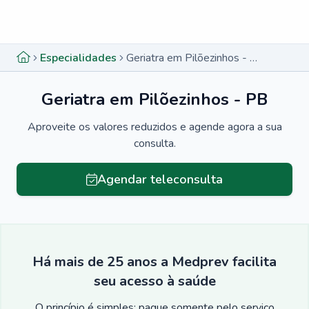
Menu lateral
Menu lateral
Especialidades
Geriatra em Pilõezinhos - PB
Geriatra em Pilõezinhos - PB
Aproveite os valores reduzidos e agende agora a sua
consulta.
Agendar teleconsulta
Há mais de 25 anos a Medprev facilita
seu acesso à saúde
O princípio é simples: pague somente pelo serviço