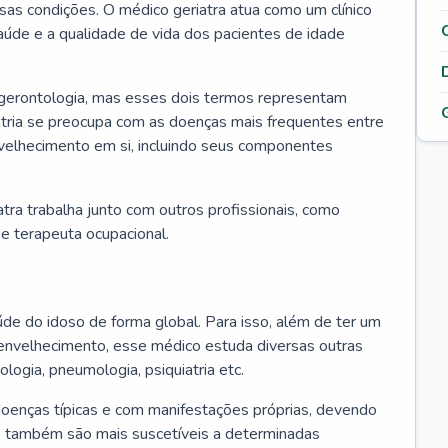
ssas condições. O médico geriatra atua como um clínico
úde e a qualidade de vida dos pacientes de idade
 gerontologia, mas esses dois termos representam
iatria se preocupa com as doenças mais frequentes entre
nvelhecimento em si, incluindo seus componentes
atra trabalha junto com outros profissionais, como
a e terapeuta ocupacional.
úde do idoso de forma global. Para isso, além de ter um
nvelhecimento, esse médico estuda diversas outras
ologia, pneumologia, psiquiatria etc.
oenças típicas e com manifestações próprias, devendo
os também são mais suscetíveis a determinadas