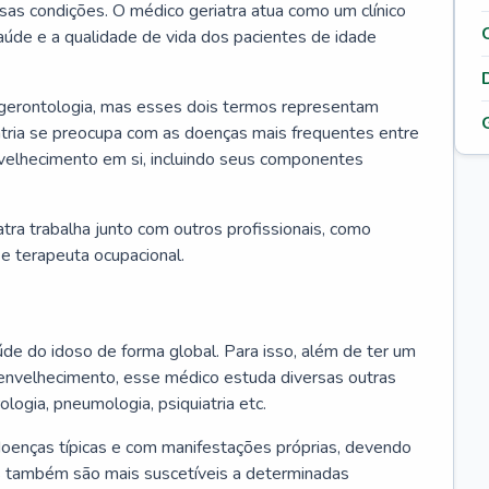
ssas condições. O médico geriatra atua como um clínico
úde e a qualidade de vida dos pacientes de idade
 gerontologia, mas esses dois termos representam
iatria se preocupa com as doenças mais frequentes entre
nvelhecimento em si, incluindo seus componentes
atra trabalha junto com outros profissionais, como
a e terapeuta ocupacional.
úde do idoso de forma global. Para isso, além de ter um
nvelhecimento, esse médico estuda diversas outras
ologia, pneumologia, psiquiatria etc.
oenças típicas e com manifestações próprias, devendo
os também são mais suscetíveis a determinadas