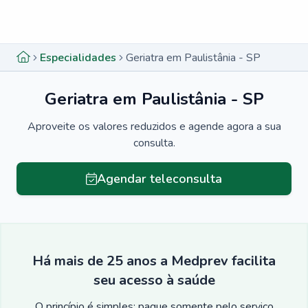
Menu lateral
Menu lateral
Especialidades
Geriatra em Paulistânia - SP
Geriatra em Paulistânia - SP
Aproveite os valores reduzidos e agende agora a sua
consulta.
Agendar teleconsulta
Há mais de 25 anos a Medprev facilita
seu acesso à saúde
O princípio é simples: pague somente pelo serviço