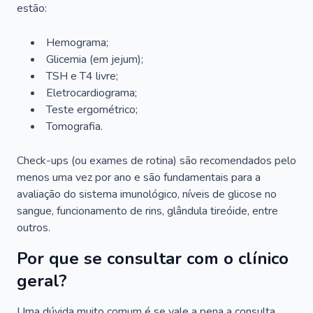
estão:
Hemograma;
Glicemia (em jejum);
TSH e T4 livre;
Eletrocardiograma;
Teste ergométrico;
Tomografia.
Check-ups (ou exames de rotina) são recomendados pelo
menos uma vez por ano e são fundamentais para a
avaliação do sistema imunológico, níveis de glicose no
sangue, funcionamento de rins, glândula tireóide, entre
outros.
Por que se consultar com o clínico
geral?
Uma dúvida muito comum é se vale a pena a consulta