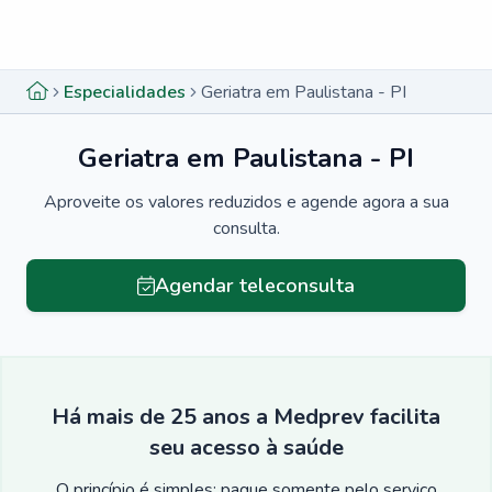
Menu lateral
Menu lateral
Especialidades
Geriatra em Paulistana - PI
Geriatra em Paulistana - PI
Aproveite os valores reduzidos e agende agora a sua
consulta.
Agendar teleconsulta
Há mais de 25 anos a Medprev facilita
seu acesso à saúde
O princípio é simples: pague somente pelo serviço