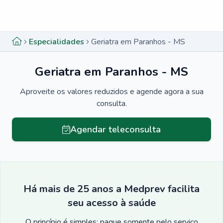
Menu lateral
Menu lateral
Especialidades
Geriatra em Paranhos - MS
Geriatra em Paranhos - MS
Aproveite os valores reduzidos e agende agora a sua
consulta.
Agendar teleconsulta
Há mais de 25 anos a Medprev facilita
seu acesso à saúde
O princípio é simples: pague somente pelo serviço