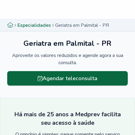
Menu lateral
Menu lateral
Especialidades
Geriatra em Palmital - PR
Geriatra em Palmital - PR
Aproveite os valores reduzidos e agende agora a sua
consulta.
Agendar teleconsulta
Há mais de 25 anos a Medprev facilita
seu acesso à saúde
O princípio é simples: pague somente pelo serviço