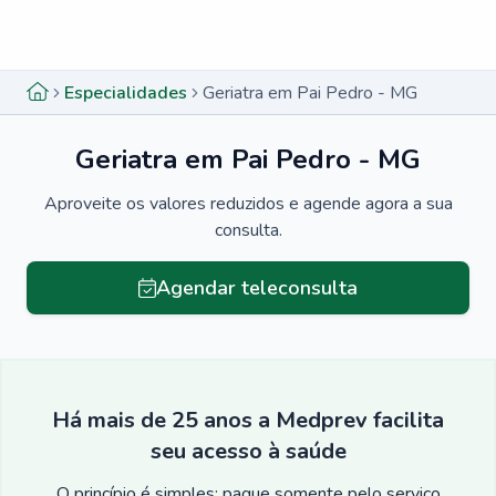
Menu lateral
Menu lateral
Especialidades
Geriatra em Pai Pedro - MG
Geriatra em Pai Pedro - MG
Aproveite os valores reduzidos e agende agora a sua
consulta.
Agendar teleconsulta
Há mais de 25 anos a Medprev facilita
seu acesso à saúde
O princípio é simples: pague somente pelo serviço