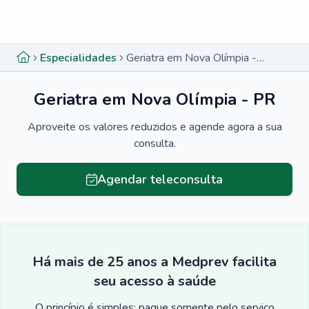
Menu lateral
Menu lateral
Especialidades
Geriatra em Nova Olímpia - PR
Geriatra em Nova Olímpia - PR
Aproveite os valores reduzidos e agende agora a sua
consulta.
Agendar teleconsulta
Há mais de 25 anos a Medprev facilita
seu acesso à saúde
O princípio é simples: pague somente pelo serviço