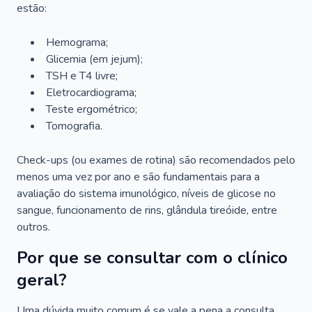
estão:
Hemograma;
Glicemia (em jejum);
TSH e T4 livre;
Eletrocardiograma;
Teste ergométrico;
Tomografia.
Check-ups (ou exames de rotina) são recomendados pelo
menos uma vez por ano e são fundamentais para a
avaliação do sistema imunológico, níveis de glicose no
sangue, funcionamento de rins, glândula tireóide, entre
outros.
Por que se consultar com o clínico
geral?
Uma dúvida muito comum é se vale a pena a consulta