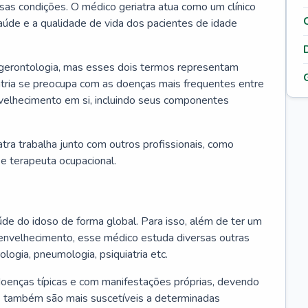
ssas condições. O médico geriatra atua como um clínico
úde e a qualidade de vida dos pacientes de idade
 gerontologia, mas esses dois termos representam
iatria se preocupa com as doenças mais frequentes entre
nvelhecimento em si, incluindo seus componentes
atra trabalha junto com outros profissionais, como
a e terapeuta ocupacional.
úde do idoso de forma global. Para isso, além de ter um
nvelhecimento, esse médico estuda diversas outras
ologia, pneumologia, psiquiatria etc.
oenças típicas e com manifestações próprias, devendo
os também são mais suscetíveis a determinadas