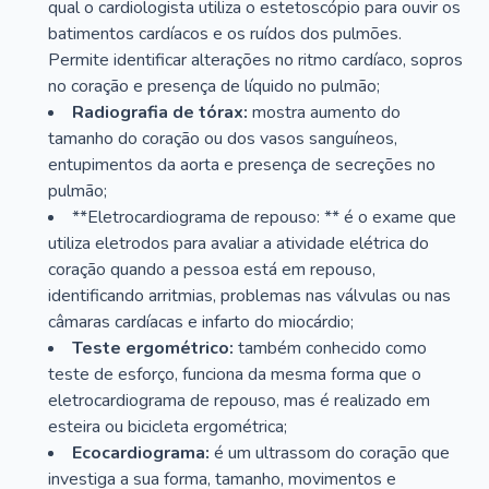
qual o cardiologista utiliza o estetoscópio para ouvir os
batimentos cardíacos e os ruídos dos pulmões.
Permite identificar alterações no ritmo cardíaco, sopros
no coração e presença de líquido no pulmão;
Radiografia de tórax:
mostra aumento do
tamanho do coração ou dos vasos sanguíneos,
entupimentos da aorta e presença de secreções no
pulmão;
**Eletrocardiograma de repouso: ** é o exame que
utiliza eletrodos para avaliar a atividade elétrica do
coração quando a pessoa está em repouso,
identificando arritmias, problemas nas válvulas ou nas
câmaras cardíacas e infarto do miocárdio;
Teste ergométrico:
também conhecido como
teste de esforço, funciona da mesma forma que o
eletrocardiograma de repouso, mas é realizado em
esteira ou bicicleta ergométrica;
Ecocardiograma:
é um ultrassom do coração que
investiga a sua forma, tamanho, movimentos e