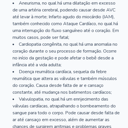
Aneurisma, no qual há uma dilatação em excesso
de uma artéria cerebral, podendo causar desde AVC
até levar à morte; Infarto agudo do miocárdio (IAM),
também conhecido como Ataque Cardíaco, no qual há
uma interrupção do fluxo sanguíneo até o coração. Em
muitos casos, pode ser fatal;
Cardiopatia congênita, no qual há uma anomalia no
coração durante o seu processo de formação. Ocorre
no início da gestação e pode afetar o bebê desde a
infância até a vida adulta;
Doença reumática cardíaca, sequela da febre
reumática que altera as válvulas e também músculos
do coração. Causa desde falta de ar e cansaço
constante, até mudança nos batimentos cardíacos;
Valvulopatia, no qual há um enrijecimento das
válvulas cardíacas, atrapalhando o bombeamento do
sangue para todo o corpo. Pode causar desde falta de
ar até cansaço em excesso, além de aumentar as
chances de surgirem arritmias e problemas graves