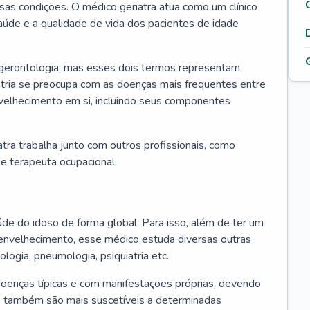
ssas condições. O médico geriatra atua como um clínico
úde e a qualidade de vida dos pacientes de idade
 gerontologia, mas esses dois termos representam
iatria se preocupa com as doenças mais frequentes entre
nvelhecimento em si, incluindo seus componentes
atra trabalha junto com outros profissionais, como
a e terapeuta ocupacional.
úde do idoso de forma global. Para isso, além de ter um
nvelhecimento, esse médico estuda diversas outras
ologia, pneumologia, psiquiatria etc.
oenças típicas e com manifestações próprias, devendo
os também são mais suscetíveis a determinadas