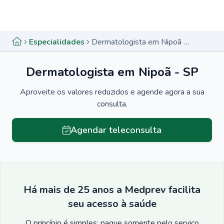
Menu lateral
Menu lateral
Especialidades
Dermatologista em Nipoã - SP
Dermatologista em Nipoã - SP
Aproveite os valores reduzidos e agende agora a sua
consulta.
Agendar teleconsulta
Há mais de 25 anos a Medprev facilita
seu acesso à saúde
O princípio é simples: pague somente pelo serviço