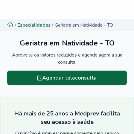
Menu lateral
Menu lateral
Especialidades
Geriatra em Natividade - TO
Geriatra em Natividade - TO
Aproveite os valores reduzidos e agende agora a sua
consulta.
Agendar teleconsulta
Há mais de 25 anos a Medprev facilita
seu acesso à saúde
O princípio é simples: pague somente pelo serviço