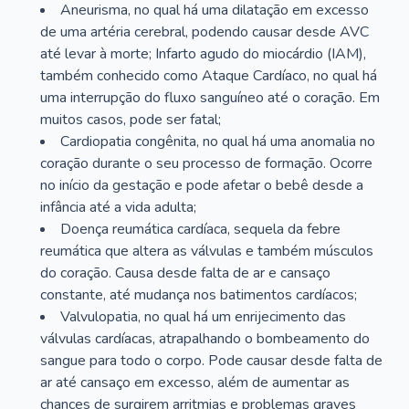
Aneurisma, no qual há uma dilatação em excesso
de uma artéria cerebral, podendo causar desde AVC
até levar à morte; Infarto agudo do miocárdio (IAM),
também conhecido como Ataque Cardíaco, no qual há
uma interrupção do fluxo sanguíneo até o coração. Em
muitos casos, pode ser fatal;
Cardiopatia congênita, no qual há uma anomalia no
coração durante o seu processo de formação. Ocorre
no início da gestação e pode afetar o bebê desde a
infância até a vida adulta;
Doença reumática cardíaca, sequela da febre
reumática que altera as válvulas e também músculos
do coração. Causa desde falta de ar e cansaço
constante, até mudança nos batimentos cardíacos;
Valvulopatia, no qual há um enrijecimento das
válvulas cardíacas, atrapalhando o bombeamento do
sangue para todo o corpo. Pode causar desde falta de
ar até cansaço em excesso, além de aumentar as
chances de surgirem arritmias e problemas graves