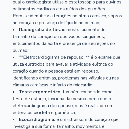
qual o cardiologista utiliza o estetoscópio para ouvir os
batimentos cardíacos e os ruídos dos pulmões.
Permite identificar alterações no ritmo cardíaco, sopros
no coração e presença de líquido no pulmão;
Radiografia de tórax:
mostra aumento do
tamanho do coração ou dos vasos sanguíneos,
entupimentos da aorta e presença de secreções no
pulmão;
**Eletrocardiograma de repouso: ** é o exame que
utiliza eletrodos para avaliar a atividade elétrica do
coração quando a pessoa está em repouso,
identificando arritmias, problemas nas válvulas ou nas
câmaras cardíacas e infarto do miocárdio;
Teste ergométrico:
também conhecido como
teste de esforço, funciona da mesma forma que o
eletrocardiograma de repouso, mas é realizado em
esteira ou bicicleta ergométrica;
Ecocardiograma:
é um ultrassom do coração que
investiga a sua forma, tamanho, movimentos e