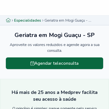
Menu lateral
Menu lateral
Especialidades
Geriatra em Mogi Guaçu - SP
Geriatra em Mogi Guaçu - SP
Aproveite os valores reduzidos e agende agora a sua
consulta.
Agendar teleconsulta
Há mais de 25 anos a Medprev facilita
seu acesso à saúde
O princípio é simples: pague somente pelo serviço