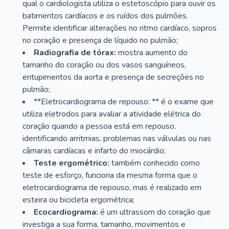
qual o cardiologista utiliza o estetoscópio para ouvir os
batimentos cardíacos e os ruídos dos pulmões.
Permite identificar alterações no ritmo cardíaco, sopros
no coração e presença de líquido no pulmão;
Radiografia de tórax:
mostra aumento do
tamanho do coração ou dos vasos sanguíneos,
entupimentos da aorta e presença de secreções no
pulmão;
**Eletrocardiograma de repouso: ** é o exame que
utiliza eletrodos para avaliar a atividade elétrica do
coração quando a pessoa está em repouso,
identificando arritmias, problemas nas válvulas ou nas
câmaras cardíacas e infarto do miocárdio;
Teste ergométrico:
também conhecido como
teste de esforço, funciona da mesma forma que o
eletrocardiograma de repouso, mas é realizado em
esteira ou bicicleta ergométrica;
Ecocardiograma:
é um ultrassom do coração que
investiga a sua forma, tamanho, movimentos e