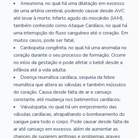
Aneurisma, no qual há uma dilatação em excesso
de uma artéria cerebral, podendo causar desde AVC
até levar à morte; Infarto agudo do miocárdio (IAM),
também conhecido como Ataque Cardíaco, no qual há
uma interrupção do fluxo sanguíneo até o coração. Em
muitos casos, pode ser fatal;
Cardiopatia congênita, no qual há uma anomalia no
coração durante o seu processo de formação. Ocorre
no início da gestação e pode afetar o bebê desde a
infância até a vida adulta;
Doença reumática cardíaca, sequela da febre
reumática que altera as válvulas e também músculos
do coração. Causa desde falta de ar e cansaço
constante, até mudança nos batimentos cardíacos;
Valvulopatia, no qual há um enrijecimento das
válvulas cardíacas, atrapalhando o bombeamento do
sangue para todo o corpo. Pode causar desde falta de
ar até cansaço em excesso, além de aumentar as
chances de surgirem arritmias e problemas graves