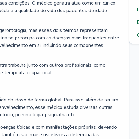
ssas condições. O médico geriatra atua como um clínico
úde e a qualidade de vida dos pacientes de idade
 gerontologia, mas esses dois termos representam
iatria se preocupa com as doenças mais frequentes entre
nvelhecimento em si, incluindo seus componentes
atra trabalha junto com outros profissionais, como
a e terapeuta ocupacional.
úde do idoso de forma global. Para isso, além de ter um
nvelhecimento, esse médico estuda diversas outras
ologia, pneumologia, psiquiatria etc.
oenças típicas e com manifestações próprias, devendo
os também são mais suscetíveis a determinadas