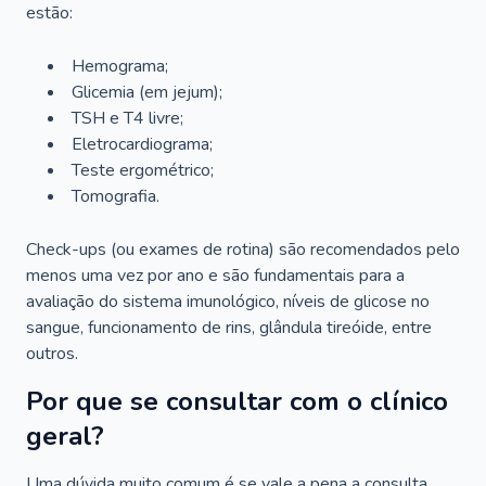
estão:
Hemograma;
Glicemia (em jejum);
TSH e T4 livre;
Eletrocardiograma;
Teste ergométrico;
Tomografia.
Check-ups (ou exames de rotina) são recomendados pelo
menos uma vez por ano e são fundamentais para a
avaliação do sistema imunológico, níveis de glicose no
sangue, funcionamento de rins, glândula tireóide, entre
outros.
Por que se consultar com o clínico
geral?
Uma dúvida muito comum é se vale a pena a consulta