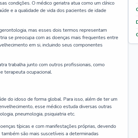
ssas condições. O médico geriatra atua como um clínico
úde e a qualidade de vida dos pacientes de idade
 gerontologia, mas esses dois termos representam
iatria se preocupa com as doenças mais frequentes entre
nvelhecimento em si, incluindo seus componentes
atra trabalha junto com outros profissionais, como
a e terapeuta ocupacional.
úde do idoso de forma global. Para isso, além de ter um
nvelhecimento, esse médico estuda diversas outras
ologia, pneumologia, psiquiatria etc.
oenças típicas e com manifestações próprias, devendo
os também são mais suscetíveis a determinadas