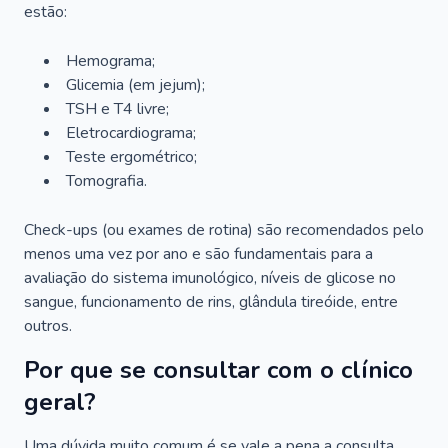
estão:
Hemograma;
Glicemia (em jejum);
TSH e T4 livre;
Eletrocardiograma;
Teste ergométrico;
Tomografia.
Check-ups (ou exames de rotina) são recomendados pelo
menos uma vez por ano e são fundamentais para a
avaliação do sistema imunológico, níveis de glicose no
sangue, funcionamento de rins, glândula tireóide, entre
outros.
Por que se consultar com o clínico
geral?
Uma dúvida muito comum é se vale a pena a consulta