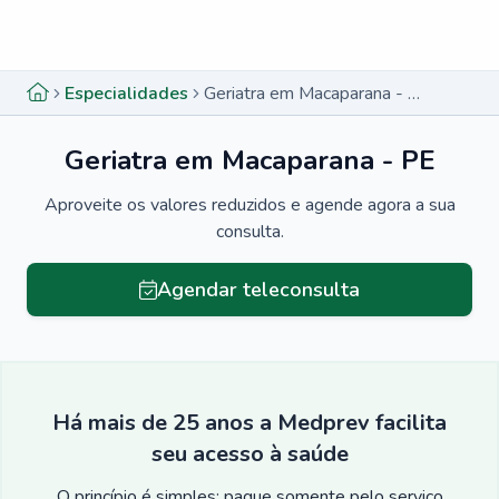
Menu lateral
Menu lateral
Especialidades
Geriatra em Macaparana - PE
Geriatra em Macaparana - PE
Aproveite os valores reduzidos e agende agora a sua
consulta.
Agendar teleconsulta
Há mais de 25 anos a Medprev facilita
seu acesso à saúde
O princípio é simples: pague somente pelo serviço