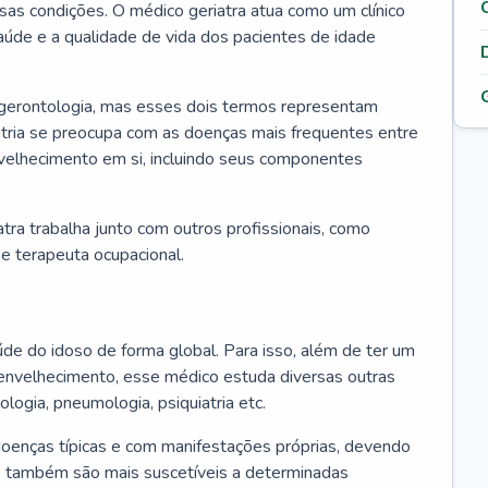
ssas condições. O médico geriatra atua como um clínico
úde e a qualidade de vida dos pacientes de idade
 gerontologia, mas esses dois termos representam
iatria se preocupa com as doenças mais frequentes entre
nvelhecimento em si, incluindo seus componentes
atra trabalha junto com outros profissionais, como
a e terapeuta ocupacional.
úde do idoso de forma global. Para isso, além de ter um
nvelhecimento, esse médico estuda diversas outras
ologia, pneumologia, psiquiatria etc.
oenças típicas e com manifestações próprias, devendo
os também são mais suscetíveis a determinadas