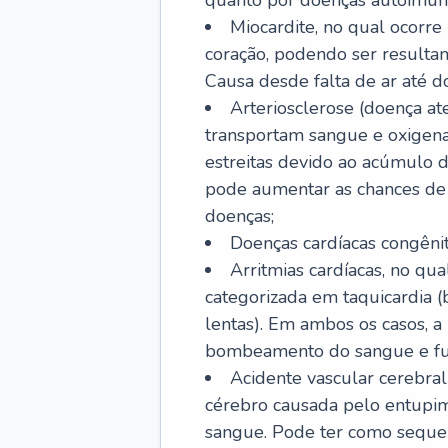
quanto por doenças autoimune
Miocardite, no qual ocorr
coração, podendo ser resultant
Causa desde falta de ar até do
Arteriosclerose (doença ate
transportam sangue e oxigena
estreitas devido ao acúmulo 
pode aumentar as chances de s
doenças;
Doenças cardíacas congênit
Arritmias cardíacas, no qua
categorizada em taquicardia (b
lentas). Em ambos os casos, 
bombeamento do sangue e fu
Acidente vascular cerebral
cérebro causada pelo entupim
sangue. Pode ter como sequel