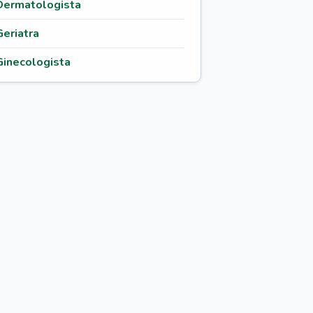
Dermatologista
Geriatra
Ginecologista