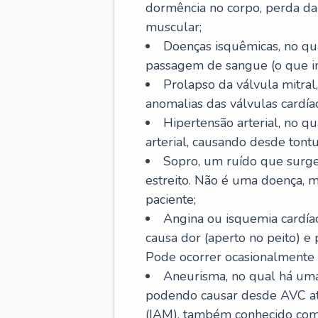
dormência no corpo, perda da 
muscular;
Doenças isquêmicas, no qua
passagem de sangue (o que inc
Prolapso da válvula mitra
anomalias das válvulas cardíac
Hipertensão arterial, no q
arterial, causando desde tontu
Sopro, um ruído que surg
estreito. Não é uma doença, m
paciente;
Angina ou isquemia cardía
causa dor (aperto no peito) e
Pode ocorrer ocasionalmente 
Aneurisma, no qual há uma
podendo causar desde AVC até
(IAM), também conhecido com