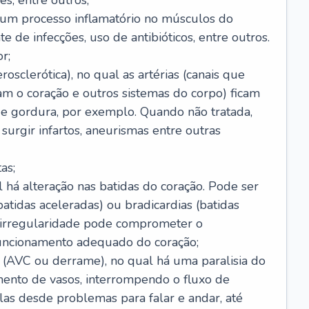
s, entre outros;
e um processo inflamatório no músculos do
e de infecções, uso de antibióticos, entre outros.
r;
rosclerótica), no qual as artérias (canais que
m o coração e outros sistemas do corpo) ficam
de gordura, por exemplo. Quando não tratada,
urgir infartos, aneurismas entre outras
as;
l há alteração nas batidas do coração. Pode ser
atidas aceleradas) ou bradicardias (batidas
a irregularidade pode comprometer o
ncionamento adequado do coração;
 (AVC ou derrame), no qual há uma paralisia do
ento de vasos, interrompendo o fluxo de
as desde problemas para falar e andar, até