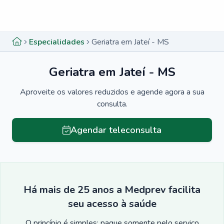
Menu lateral
Menu lateral
Especialidades
Geriatra em Jateí - MS
Geriatra em Jateí - MS
Aproveite os valores reduzidos e agende agora a sua
consulta.
Agendar teleconsulta
Há mais de 25 anos a Medprev facilita
seu acesso à saúde
O princípio é simples: pague somente pelo serviço