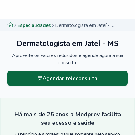
Menu lateral
Menu lateral
Especialidades
Dermatologista em Jateí - MS
Dermatologista em Jateí - MS
Aproveite os valores reduzidos e agende agora a sua
consulta.
Agendar teleconsulta
Há mais de 25 anos a Medprev facilita
seu acesso à saúde
O princípio é simples: pague somente pelo serviço